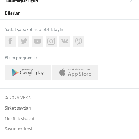
Tərəfdaşlar üçün
Dilerlər
Sosial şəbəkələrdə bizi izləyin
Bizim proqramlar
© 2026 VEKA
Şirkət saytları
Məxfilik siyasəti
Saytın xəritəsi