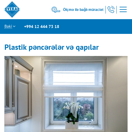
Ölçmə ilə bağlı müraciət
Baki
+994 12 444 73 18
Plastik pəncərələr və qapılar