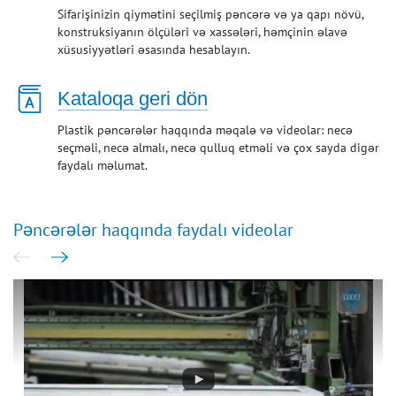
Sifarişinizin qiymətini seçilmiş pəncərə və ya qapı növü,
konstruksiyanın ölçüləri və xassələri, həmçinin əlavə
xüsusiyyətləri əsasında hesablayın.
Kataloqa geri dön
Plastik pəncərələr haqqında məqalə və videolar: necə
seçməli, necə almalı, necə qulluq etməli və çox sayda digər
faydalı məlumat.
Pəncərələr haqqında faydalı videolar