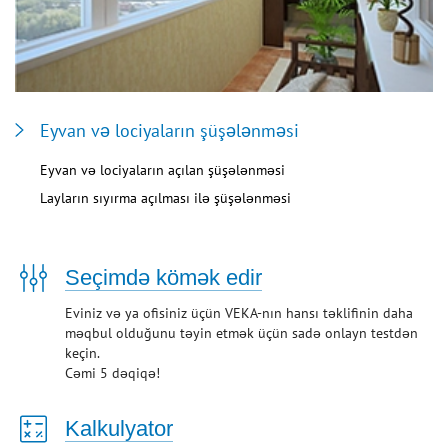
Eyvan və lociyaların şüşələnməsi
Eyvan və lociyaların açılan şüşələnməsi
Layların sıyırma açılması ilə şüşələnməsi
Seçimdə kömək edir
Eviniz və ya ofisiniz üçün VEKA-nın hansı təklifinin daha
məqbul olduğunu təyin etmək üçün sadə onlayn testdən
keçin.
Cəmi 5 dəqiqə!
Kalkulyator