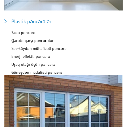
Plastik pəncərələr
Sadə pəncərə
Qarətə qarşı pəncərələr
Səs-küydən mühafizəli pəncərə
Enerji effektli pəncərə
Uşaq otağı üçün pəncərə
Günəşdən müdafiəli pəncərə