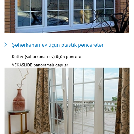
Şəhərkənarı ev üçün plastik pəncərələr
Kottec (şəhərkənarı ev) üçün pəncərə
VEKASLIDE panoramalı qapılar