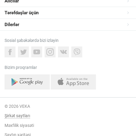
Alıcılar
Tərəfdaşlar üçün
Dilerlər
Sosial şəbəkələrdə bizi izləyin
Bizim proqramlar
© 2026 VEKA
Şirkət saytları
Məxfilik siyasəti
Saytın xəritəsi