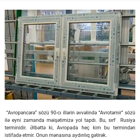
Viber
WhatsApp
Я.Мессенджер
Скопировать ссылку
“Avropəncərə” sözü 90-cı illərin əvvəlində “Avrotəmir” sözü
ilə eyni zamanda məişətimizə yol tapdı. Bu, sırf Rusiya
terminidir. Əlbəttə ki, Avropada heç kim bu termindən
istifadə etmir. Onun mənasına aydınlıq gətirək.