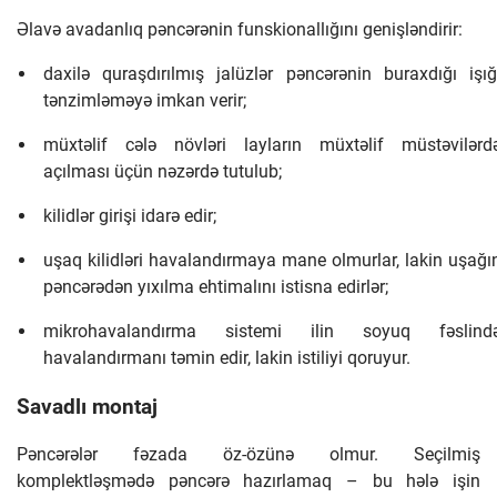
Əlavə avadanlıq pəncərənin funskionallığını genişləndirir:
daxilə quraşdırılmış jalüzlər pəncərənin buraxdığı işığ
tənzimləməyə imkan verir;
müxtəlif cələ növləri layların müxtəlif müstəvilərd
açılması üçün nəzərdə tutulub;
kilidlər girişi idarə edir;
uşaq kilidləri havalandırmaya mane olmurlar, lakin uşağı
pəncərədən yıxılma ehtimalını istisna edirlər;
mikrohavalandırma sistemi ilin soyuq fəslind
havalandırmanı təmin edir, lakin istiliyi qoruyur.
Savadlı montaj
Pəncərələr fəzada öz-özünə olmur. Seçilmiş
komplektləşmədə pəncərə hazırlamaq – bu hələ işin