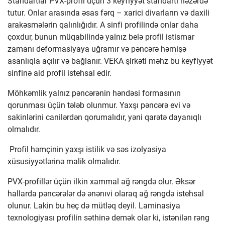
Standartlar PVX-profil üçün 3 keyfiyyət standartı nəzərdə
tutur. Onlar arasında əsas fərq – xarici divarların və daxili
arakəsmələrin qalınlığıdır. A sinfi profilində onlar daha
çoxdur, bunun müqabilində yalnız belə profil istismar
zamanı deformasiyaya uğramır və pəncərə həmişə
asanlıqla açılır və bağlanır. VEKA şirkəti məhz bu keyfiyyət
sinfinə aid profil istehsal edir.
Möhkəmlik yalnız pəncərənin həndəsi formasının
qorunması üçün tələb olunmur. Yaxşı pəncərə evi və
sakinlərini canilərdən qorumalıdır, yəni qarətə dayanıqlı
olmalıdır.
Profil həmçinin yaxşı istilik və səs izolyasiya
xüsusiyyətlərinə malik olmalıdır.
PVX-profillər üçün ilkin xammal ağ rəngdə olur. Əksər
hallarda pəncərələr də ənənıvi olaraq ağ rəngdə istehsal
olunur. Lakin bu heç də mütləq deyil. Laminasiya
texnologiyası profilin səthinə demək olar ki, istənilən rəng