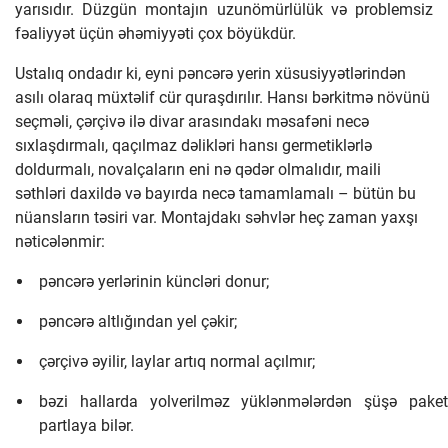
yarısıdır. Düzgün montajın uzunömürlülük və problemsiz
fəaliyyət üçün əhəmiyyəti çox böyükdür.
Ustalıq ondadır ki, eyni pəncərə yerin xüsusiyyətlərindən
asılı olaraq müxtəlif cür quraşdırılır. Hansı bərkitmə növünü
seçməli, çərçivə ilə divar arasındakı məsafəni necə
sıxlaşdırmalı, qaçılmaz dəlikləri hansı germetiklərlə
doldurmalı, novalçaların eni nə qədər olmalıdır, maili
səthləri daxildə və bayırda necə tamamlamalı – bütün bu
nüansların təsiri var. Montajdakı səhvlər heç zaman yaxşı
nəticələnmir:
pəncərə yerlərinin küncləri donur;
pəncərə altlığından yel çəkir;
çərçivə əyilir, laylar artıq normal açılmır;
bəzi hallarda yolverilməz yüklənmələrdən şüşə paket
partlaya bilər.