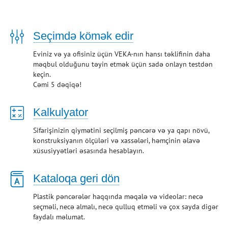
Я.Мессенджер
Скопировать ссылку
Seçimdə kömək edir
Eviniz və ya ofisiniz üçün VEKA-nın hansı təklifinin daha
məqbul olduğunu təyin etmək üçün sadə onlayn testdən
keçin.
Cəmi 5 dəqiqə!
Kalkulyator
Sifarişinizin qiymətini seçilmiş pəncərə və ya qapı növü,
konstruksiyanın ölçüləri və xassələri, həmçinin əlavə
xüsusiyyətləri əsasında hesablayın.
Kataloqa geri dön
Plastik pəncərələr haqqında məqalə və videolar: necə
seçməli, necə almalı, necə qulluq etməli və çox sayda digər
faydalı məlumat.