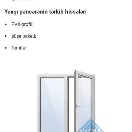
Yaxşı pəncərənin tərkib hissələri
PVX-profil;
şüşə paketi;
furnitur.