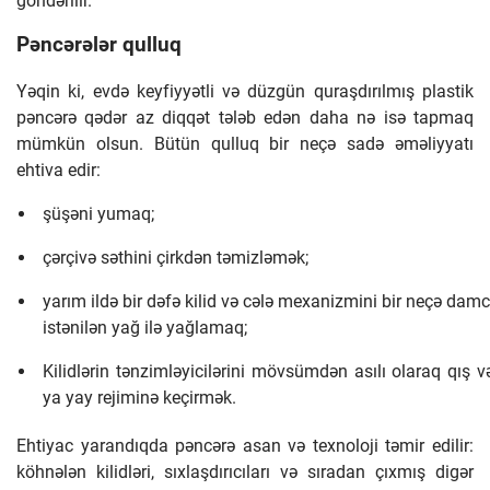
göndərilir.
Pəncərələr qulluq
Yəqin ki, evdə keyfiyyətli və düzgün quraşdırılmış plastik
pəncərə qədər az diqqət tələb edən daha nə isə tapmaq
mümkün olsun. Bütün qulluq bir neçə sadə əməliyyatı
ehtiva edir:
şüşəni yumaq;
çərçivə səthini çirkdən təmizləmək;
yarım ildə bir dəfə kilid və cələ mexanizmini bir neçə damc
istənilən yağ ilə yağlamaq;
Kilidlərin tənzimləyicilərini mövsümdən asılı olaraq qış v
ya yay rejiminə keçirmək.
Ehtiyac yarandıqda pəncərə asan və texnoloji təmir edilir:
köhnələn kilidləri, sıxlaşdırıcıları və sıradan çıxmış digər