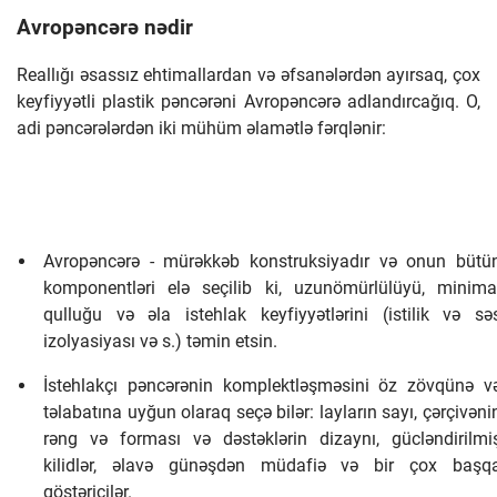
Avropəncərə nədir
Reallığı əsassız ehtimallardan və əfsanələrdən ayırsaq, çox
keyfiyyətli plastik pəncərəni Avropəncərə adlandırcağıq. O,
adi pəncərələrdən iki mühüm əlamətlə fərqlənir:
Avropəncərə - mürəkkəb konstruksiyadır və onun bütü
komponentləri elə seçilib ki, uzunömürlülüyü, minima
qulluğu və əla istehlak keyfiyyətlərini (istilik və sə
izolyasiyası və s.) təmin etsin.
İstehlakçı pəncərənin komplektləşməsini öz zövqünə v
təlabatına uyğun olaraq seçə bilər: layların sayı, çərçivəni
rəng və forması və dəstəklərin dizaynı, gücləndirilmi
kilidlər, əlavə günəşdən müdafiə və bir çox başq
göstəricilər.