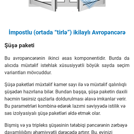
İmpostlu (ortada “tirlə”) ikilaylı Avropəncərə
Şüşə paketi
Bu avropəncərənin ikinci əsas komponentidir. Burda da
alıcıda müxtəlif istehlak xüsusiyyətli böyük sayda seçim
variantları mövcuddur.
Şüşə paketləri müxtəlif kamer sayı ilə və müxtəlif qalınlıqlı
şüşədən hazırlana bilər. Bundan başqa, şüşə paketin daxili
həcmin təsirsiz qazlarla doldurulması əlavə imkanlar verir.
Bu parametrləri kombinə edərək lazımi səviyyədə istilik və
səs izolyasiyalı şüşə paketləri əldə etmək olar.
Bişmiş və ya tripleks şüşəsinin tətəbiqi pəncərənin zərbəyə
davamlılığını əhəmiyyətli dərəcədə artırır. Bu, evinizi