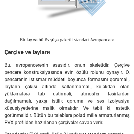
Bir lay və bütöv şüşə paketli standart Avropəncərə
Çərçivə və laylarи
Bu, avropəncərənin əsasıdır, onun skeletidir. Çərçivə
pəncərə konstruksiyasında evin özülü rolunu oynayır. O,
pəncərənin istismar müddəti boyunca formasını qorumalı,
layların çəkisi altında sallanmamalı, küləkdən olan
yükləmələrə tab gətirməli, atmosfer təsirlərdən
dağılmamalı, yaxşı istilik qoruma və səs izolyasiya
xüsusiyyətlərinə malik olmalıdır. Və təbii ki, estetik
görünməlidir. Bütün bu tələblərə polad millə armaturlanmış
PVX profildən hazırlanan çərçivələr cavab verir.