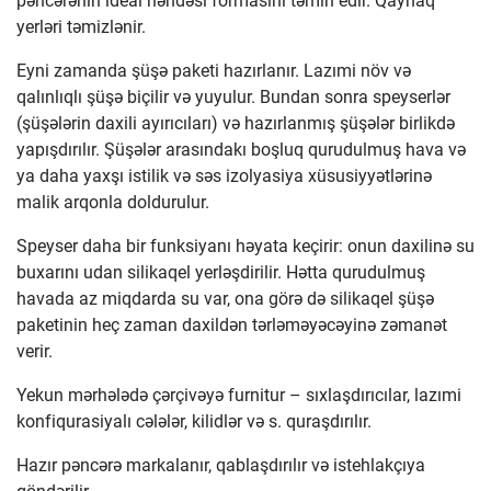
pəncərənin ideal həndəsi formasını təmin edir. Qaynaq
yerləri təmizlənir.
Eyni zamanda şüşə paketi hazırlanır. Lazımi növ və
qalınlıqlı şüşə biçilir və yuyulur. Bundan sonra speyserlər
(şüşələrin daxili ayırıcıları) və hazırlanmış şüşələr birlikdə
yapışdırılır. Şüşələr arasındakı boşluq qurudulmuş hava və
ya daha yaxşı istilik və səs izolyasiya xüsusiyyətlərinə
malik arqonla doldurulur.
Speyser daha bir funksiyanı həyata keçirir: onun daxilinə su
buxarını udan silikaqel yerləşdirilir. Hətta qurudulmuş
havada az miqdarda su var, ona görə də silikaqel şüşə
paketinin heç zaman daxildən tərləməyəcəyinə zəmanət
verir.
Yekun mərhələdə çərçivəyə furnitur – sıxlaşdırıcılar, lazımi
konfiqurasiyalı cələlər, kilidlər və s. quraşdırılır.
Hazır pəncərə markalanır, qablaşdırılır və istehlakçıya