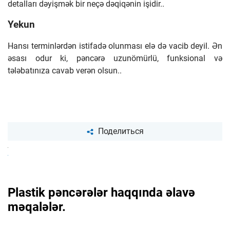
detalları dəyişmək bir neçə dəqiqənin işidir..
Yekun
Hansı terminlərdən istifadə olunması elə də vacib deyil. Ən
əsası odur ki, pəncərə uzunömürlü, funksional və
tələbatınıza cavab verən olsun..
Поделиться
ВКонтакте
X
Telegram
Plastik pəncərələr haqqında əlavə
Одноклассники
məqalələr.
Viber
WhatsApp