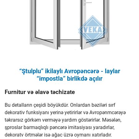
“Ştulplu” ikilaylı Avropəncərə - laylar
“impostla” birlikdə açılır
Furnitur və əlavə təchizatе
Bu detalların çeşidi böyükdür. Onlardan bəziləri sırf
dekorativ funksiyanı yerinə yetirirlər və Avropənmcərəyə
təkrarsız görkəm verməyə yardım göstərirlər. Məsələn,
şproslar barmaqlıqlı pəncərə imitasiyası yaradırlar,
dekoratv örtmələr isə ağac üzrə oymanı xatırladır.