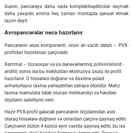
İnanın, pəncərəyə daha sadə komplektləşdiricilər seçmək
daha yaxşıdır, amma heç zaman montajda qənaət etmək
lazım deyil.
Avropəncərələr necə hazırlanır
Pəncərənin əsas komponenti, onun ən vacib detalı – PVX-
profildən hazırlanan çərçivədir.
Xammal – tozaoxşar və ya dənəvərlənmiş polivinilxlorid -
əridilir, sonra isə bu məhluldan ekstruziya üsulu ilə profil
hazırlanır. O hissələrə doğranır və daxilinə polad
armaturlayıcı taxma yerləşdirilən sahəyə ötürülür. Məhz
taxma məmulata tələb olunan möhkəmliyi və həndəsi
ölçülərin sabitliyini verir.
Hazır PVX-profil gələcək pəncərənin ölçülərindən asılı
olaraq hissələrə doğranır və onlardan çərçivə qaynaq edilir.
Çərçivənin bütün 4 küncü eyni vaxtda qaynaq edilir, bu isə