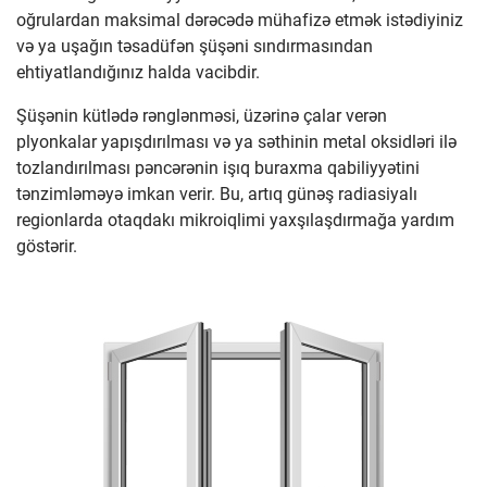
oğrulardan maksimal dərəcədə mühafizə etmək istədiyiniz
və ya uşağın təsadüfən şüşəni sındırmasından
ehtiyatlandığınız halda vacibdir.
Şüşənin kütlədə rənglənməsi, üzərinə çalar verən
plyonkalar yapışdırılması və ya səthinin metal oksidləri ilə
tozlandırılması pəncərənin işıq buraxma qabiliyyətini
tənzimləməyə imkan verir. Bu, artıq günəş radiasiyalı
regionlarda otaqdakı mikroiqlimi yaxşılaşdırmağa yardım
göstərir.