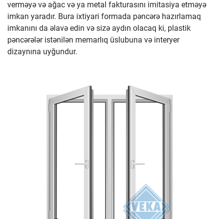
verməyə və ağac və ya metal fakturasını imitasiya etməyə
imkan yaradır. Bura ixtiyari formada pəncərə hazırlamaq
imkanını da əlavə edin və sizə aydın olacaq ki, plastik
pəncərələr istənilən memarlıq üslubuna və interyer
dizaynına uyğundur.