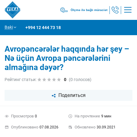
Ölçmə ilə bağlı müraciət
Baki
+994 12 444 73 18
Avropəncərələr haqqında hər şey –
Nə üçün Avropa pəncərələrini
almağına dəyər?
Рейтинг статьи:
0
(0 голосов)
Поделиться
ВКонтакте
Просмотров
На прочтение
0
9 мин
X
Telegram
Опубликовано
Обновлено
07.08.2026
30.09.2021
Одноклассники